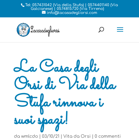
Tel: 057431042 (Via della Stufa) | 0574401140 (Via
Galcianese) | 0574815720 (Via Tirreno)
info@lacasadegliorsi.com
La Casa degli
Orsi di Via della
Stufa rinnova i
suoi spazi!
da
wmlcdo
|
03/10/21
|
Vita da Orsi
|
0 commenti